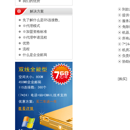
我们的优势
☉ 到
解决方案
☉ 提供
先了解什么是IIS连接数。
☉ 服务
※代理模式
☉ 免
※加盟资格标准
☉ 机
※代理申请流程
☉ 所
优势
☉ 7*
流程
☉ 机房
什么是企业邮局
☉ 负
☉ 协
[购买]