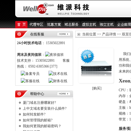
在线客服
当前位置 >> 产品详情 >> 双至强
24小时技术电话
： 15305022891
我们的
周末及夜间值班
：
用系统
技术支持： 15305022891 客服
功和我
热线： 0592-6305366 [377]
未来的
Xeo
[购买]
CPU：
帮助中心
内存：
硬盘：希捷
厦门域名注册哪家好?
主板：In
上中文域名要安装什么插件?
规格：
如何转发邮件?
带宽：1
如何管理我的邮箱?
我如何更我的邮箱密码？
服务项