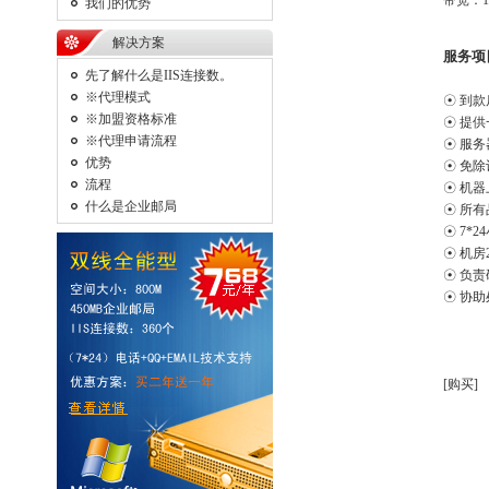
带宽：1
我们的优势
解决方案
服务项
先了解什么是IIS连接数。
※代理模式
☉ 到
※加盟资格标准
☉ 提供
※代理申请流程
☉ 服务
优势
☉ 免
流程
☉ 机
什么是企业邮局
☉ 所
☉ 7*
☉ 机房
☉ 负
☉ 协
[购买]