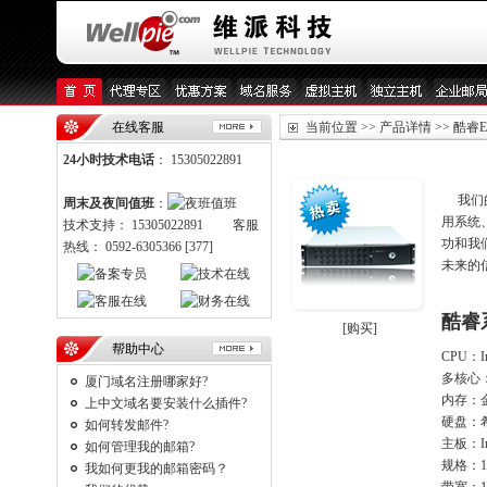
在线客服
当前位置 >> 产品详情 >> 酷睿E
24小时技术电话
： 15305022891
我们的
周末及夜间值班
：
用系统
技术支持： 15305022891 客服
功和我
热线： 0592-6305366 [377]
未来的
酷睿
[购买]
帮助中心
CPU：Int
多核心
厦门域名注册哪家好?
内存：金
上中文域名要安装什么插件?
硬盘：希捷
如何转发邮件?
主板：In
如何管理我的邮箱?
规格：
我如何更我的邮箱密码？