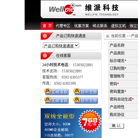
产品订购快速通道
当前位置 >>产
产品名称
产品类别
在线客服
标示域名
*
24小时技术电话
： 15305022891
订购时限
*
技术支持： 15305022891
管理帐号
客服热线： 0592-6305377
传真： 0592-6305399
密码
*
密码重复
*
密码自动生成
*
产品特性
购买协议