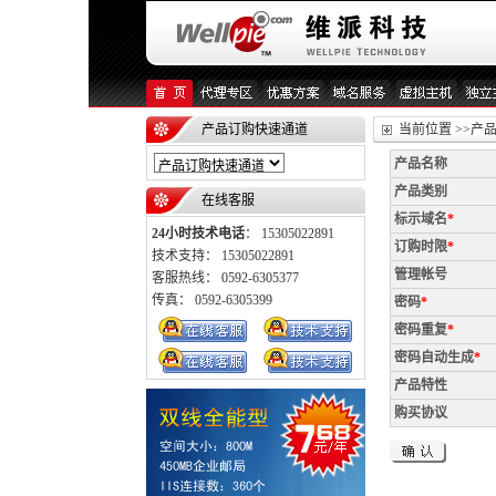
产品订购快速通道
当前位置 >>产
产品名称
产品类别
在线客服
标示域名
*
24小时技术电话
： 15305022891
订购时限
*
技术支持： 15305022891
管理帐号
客服热线： 0592-6305377
传真： 0592-6305399
密码
*
密码重复
*
密码自动生成
*
产品特性
购买协议