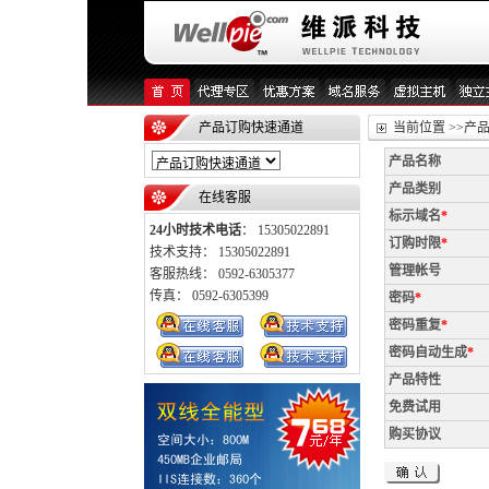
产品订购快速通道
当前位置 >>产
产品名称
产品类别
在线客服
标示域名
*
24小时技术电话
： 15305022891
订购时限
*
技术支持： 15305022891
管理帐号
客服热线： 0592-6305377
传真： 0592-6305399
密码
*
密码重复
*
密码自动生成
*
产品特性
免费试用
购买协议