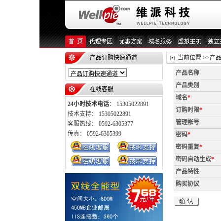
产品订购快速通道
当前位置 >>产
产品名称
产品类别
在线客服
域名
*
24小时技术电话
： 15305022891
订购时限
*
技术支持： 15305022891
管理帐号
客服热线： 0592-6305377
传真： 0592-6305399
密码
*
密码重复
*
密码自动生成
*
产品特性
购买协议